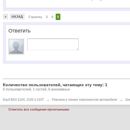
В дороге был хлопок и перестало работа
@
slava-alliluia
:
1-2 скорость, завожу, машина не едет.в 
вниз. Включаю 1-2 скорость, завожу, маш
«
НАЗАД
Страниц
3
4
5
@
People
:
/cdn.photohol...d9aa4e9/i1000/0
Ответить
Количество пользователей, читающих эту тему: 1
0 пользователей, 1 гостей, 0 анонимных
Клуб ВАЗ 2104, 2105 и 2107
→
Ремзона и тюнинг компонентов автомобиля
→
Эл
Отметить все сообщения прочитанными