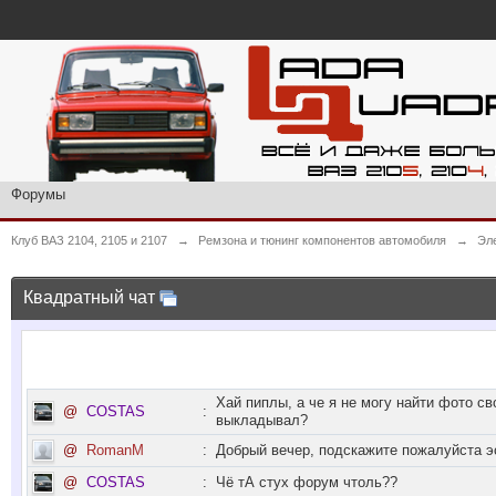
Форумы
Клуб ВАЗ 2104, 2105 и 2107
→
Ремзона и тюнинг компонентов автомобиля
→
Эл
Квадратный чат
Хай пиплы, а че я не могу найти фото св
@
COSTAS
:
выкладывал?
@
RomanM
:
Добрый вечер, подскажите пожалуйста э
@
COSTAS
:
Чё тА стух форум чтоль??