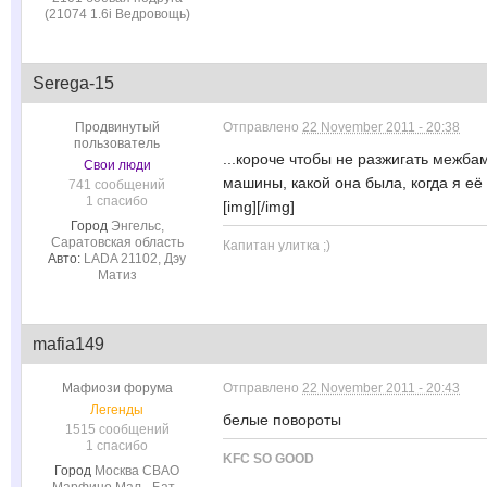
(21074 1.6i Ведровощь)
Serega-15
Продвинутый
Отправлено
22 November 2011 - 20:38
пользователь
...короче чтобы не разжигать межб
Свои люди
машины, какой она была, когда я её
741 сообщений
1 спасибо
[img]
[/img]
Город
Энгельс,
Саратовская область
Капитан улитка ;)
Авто:
LADA 21102, Дэу
Матиз
mafia149
Мафиози форума
Отправлено
22 November 2011 - 20:43
Легенды
белые повороты
1515 сообщений
1 спасибо
KFC SO GOOD
Город
Москва СВАО
Марфино Мал - Бат ,