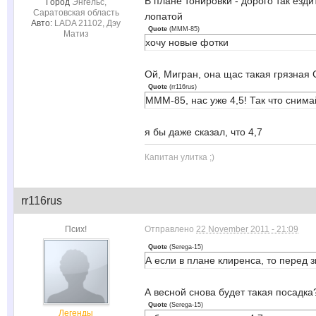
В плане тонировки - дорого так езд
Город
Энгельс,
Саратовская область
лопатой
Авто:
LADA 21102, Дэу
Quote
(
MMM-85
)
Матиз
хочу новые фотки
Ой, Мигран, она щас такая грязная 
Quote
(
rr116rus
)
MMM-85, нас уже 4,5! Так что снима
я бы даже сказал, что 4,7
Капитан улитка ;)
rr116rus
Псих!
Отправлено
22 November 2011 - 21:09
Quote
(
Serega-15
)
А если в плане клиренса, то перед
А весной снова будет такая посадка?
Quote
(
Serega-15
)
Легенды