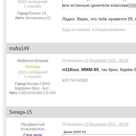
6549 сообщений
все истинные ценители классики)))))
В дороге был хлопок и перестало работа
1 спасибо
@
slava-alliluia
:
1-2 скорость, завожу, машина не едет.в 
Город
Rегион 16 ,
вниз. Включаю 1-2 скорость, завожу, маш
Авто:
Запорожец=)))
Ладно. Верю, что тебе нравятся 05, 
@
People
:
/cdn.photohol...d9aa4e9/i1000/0
Будь осторожен. 3.14здец возможен.
mafia149
Мафиози форума
Отправлено
22 November 2011 - 20:24
Легенды
rr116rus
,
MMM-85
, так брек, берём
1515 сообщений
1 спасибо
KFC SO GOOD
Город
Москва СВАО
Марфино Мал - Бат ,
Авто:
LADA KALINA 1.6-16V
Serega-15
Продвинутый
Отправлено
22 November 2011 - 20:30
пользователь
Quote
(
MMM-85
)
Свои люди