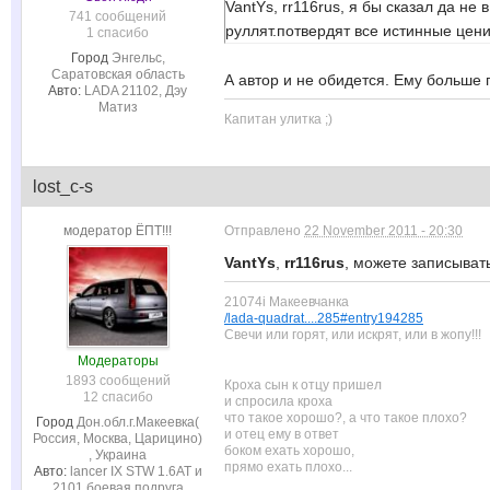
VantYs, rr116rus, я бы сказал да не
741 сообщений
руллят.потвердят все истинные ценител
1 спасибо
Город
Энгельс,
Саратовская область
А автор и не обидется. Ему больше 
Авто:
LADA 21102, Дэу
Матиз
Капитан улитка ;)
lost_c-s
модератор ЁПТ!!!
Отправлено
22 November 2011 - 20:30
VantYs
,
rr116rus
, можете записывать
21074i Макеевчанка
/lada-quadrat....285#entry194285
Свечи или горят, или искрят, или в жопу!!!
Модераторы
1893 сообщений
Кроха сын к отцу пришел
12 спасибо
и спросила кроха
что такое хорошо?, а что такое плохо?
Город
Дон.обл.г.Макеевка(
и отец ему в ответ
Россия, Москва, Царицино)
боком ехать хорошо,
, Украина
прямо ехать плохо...
Авто:
lancer IX STW 1.6AT и
2101 боевая подруга