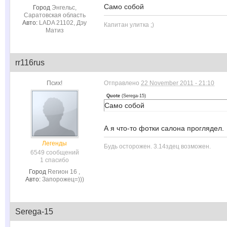
Само собой
Город
Энгельс,
Саратовская область
Авто:
LADA 21102, Дэу
Капитан улитка ;)
Матиз
rr116rus
Псих!
Отправлено
22 November 2011 - 21:10
Quote
(
Serega-15
)
Само собой
А я что-то фотки салона проглядел.
Легенды
Будь осторожен. 3.14здец возможен.
6549 сообщений
1 спасибо
Город
Rегион 16 ,
Авто:
Запорожец=)))
Serega-15