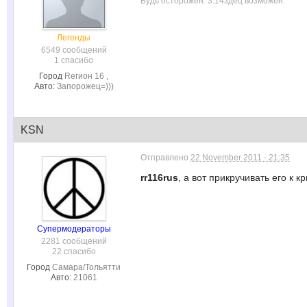
Будь осторожен. 3.14здец возможен.
Легенды
6549 сообщений
1 спасибо
Город
Rегион 16 ,
Авто:
Запорожец=)))
KSN
Отправлено
22 November 2011 - 21:35
rr116rus
, а вот прикручивать его к 
Супермодераторы
2281 сообщений
22 спасибо
Город
Самара/Тольятти
Авто:
21061