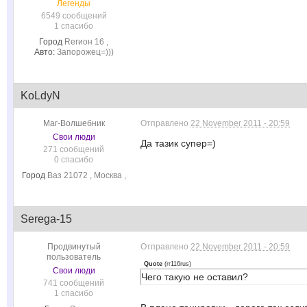
Легенды
6549 сообщений
1 спасибо
Город
Rегион 16 ,
Авто:
Запорожец=)))
KoLdyN
Маг-Волшебник
Отправлено
22 November 2011 - 20:59
Свои люди
Да тазик супер=)
271 сообщений
0 спасибо
Город
Ваз 21072 , Москва ,
Serega-15
Продвинутый
Отправлено
22 November 2011 - 20:59
пользователь
Quote
(
rr116rus
)
Свои люди
Чего такую не оставил?
741 сообщений
1 спасибо