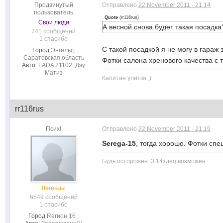
Продвинутый
Отправлено
22 November 2011 - 21:14
пользователь
Quote
(
rr116rus
)
Свои люди
А весной снова будет такая посадка?
741 сообщений
1 спасибо
С такой посадкой я не могу в гараж 
Город
Энгельс,
Саратовская область
Фотки салона хренового качества с 
Авто:
LADA 21102, Дэу
Матиз
Капитан улитка ;)
rr116rus
Псих!
Отправлено
22 November 2011 - 21:19
Serega-15
, тогда хорошо. Фотки спе
Будь осторожен. 3.14здец возможен.
Легенды
6549 сообщений
1 спасибо
Город
Rегион 16 ,