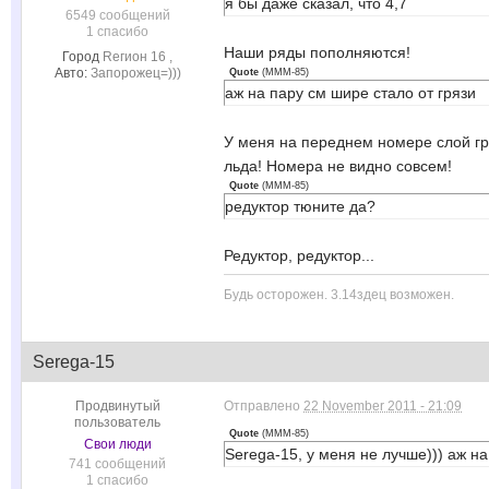
я бы даже сказал, что 4,7
6549 сообщений
1 спасибо
Наши ряды пополняются!
Город
Rегион 16 ,
Авто:
Запорожец=)))
Quote
(
MMM-85
)
аж на пару см шире стало от грязи
У меня на переднем номере слой гря
льда! Номера не видно совсем!
Quote
(
MMM-85
)
редуктор тюните да?
Редуктор, редуктор...
Будь осторожен. 3.14здец возможен.
Serega-15
Продвинутый
Отправлено
22 November 2011 - 21:09
пользователь
Quote
(
MMM-85
)
Свои люди
Serega-15, у меня не лучше))) аж на
741 сообщений
1 спасибо