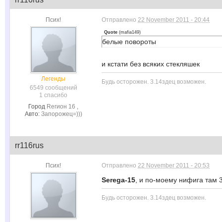
Псих!
Отправлено
22 November 2011 - 20:44
Quote
(
mafia149
)
белые повороты
и кстати без всяких стекляшек
Легенды
Будь осторожен. 3.14здец возможен.
6549 сообщений
1 спасибо
Город
Rегион 16 ,
Авто:
Запорожец=)))
rr116rus
Псих!
Отправлено
22 November 2011 - 20:53
Serega-15
, и по-моему нифига там 
Будь осторожен. 3.14здец возможен.