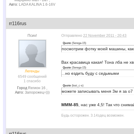
Авто:
LADA KALINA 1.6-16V
rr116rus
Псих!
Отправлено
22 November 2011 - 20:43
Quote
(
Serega-15
)
посмотрим фотку моей машины, како
Вах красавица какая! Тона лба не хв
Quote
(
Serega-15
)
Легенды
...но ездить буду с седьмыми
6549 сообщений
1 спасибо
Quote
(
lost_c-s
)
Город
Rегион 16 ,
можете записывать меня 3м я за о7
Авто:
Запорожец=)))
MMM-85
, нас уже 4,5! Так что сним
Будь осторожен. 3.14здец возможен.
rr116rus