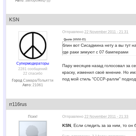
Авто:
Запорожец=)))
KSN
Отправлено
22 November 2011 - 21:31
Quote
(
MMM-85
)
блин вот Сисадмина нету а вы тут н
где раки зимуют с 07 бамперами
Супермодераторы
Пару месяцев назад голосовал за се
2281 сообщений
краску, изменил своё мнение. Но им
22 спасибо
под мой стиль "СССР-ралли" подходи
Город
Самара/Тольятти
Авто:
21061
rr116rus
Псих!
Отправлено
22 November 2011 - 21:33
KSN
, Если следить за за ним, то он 