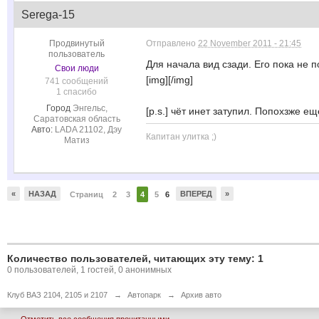
Serega-15
Продвинутый
Отправлено
22 November 2011 - 21:45
пользователь
Для начала вид сзади. Его пока не п
Свои люди
[img]
[/img]
741 сообщений
1 спасибо
Город
Энгельс,
[p.s.] чёт инет затупил. Попохзже е
Саратовская область
Авто:
LADA 21102, Дэу
Капитан улитка ;)
Матиз
«
НАЗАД
ВПЕРЕД
»
Страниц
2
3
4
5
6
Количество пользователей, читающих эту тему: 1
0 пользователей, 1 гостей, 0 анонимных
Клуб ВАЗ 2104, 2105 и 2107
→
Автопарк
→
Архив авто
Отметить все сообщения прочитанными