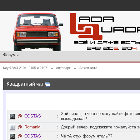
Форумы
Клуб ВАЗ 2104, 2105 и 2107
→
Автопарк
→
Архив авто
Квадратный чат
Хай пиплы, а че я не могу найти фото св
@
COSTAS
:
выкладывал?
@
RomanM
:
Добрый вечер, подскажите пожалуйста э
@
COSTAS
:
Чё тА стух форум чтоль??