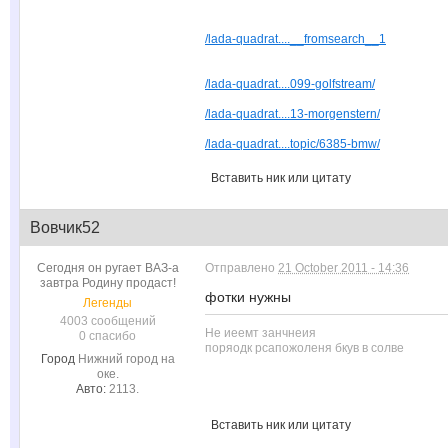
В дороге был хлопок и перестало работа
@
slava-alliluia
:
1-2 скорость, завожу, машина не едет.в 
/lada-quadrat....__fromsearch__1
вниз. Включаю 1-2 скорость, завожу, маш
@
People
:
/cdn.photohol...d9aa4e9/i1000/0
/lada-quadrat....099-golfstream/
/lada-quadrat....13-morgenstern/
/lada-quadrat....topic/6385-bmw/
Вставить ник или цитату
Вовчик52
Сегодня он ругает ВАЗ-а
Отправлено
21 October 2011 - 14:36
завтра Родину продаст!
фотки нужны
Легенды
4003 сообщений
Не иеемт занчнеия
0 спасибо
поряодк рсапожоленя бкув в солве
Город
Нижний город на
оке.
Авто:
2113.
Вставить ник или цитату