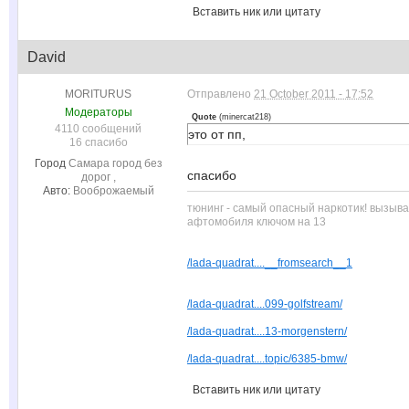
Вставить ник или цитату
David
MORITURUS
Отправлено
21 October 2011 - 17:52
Модераторы
Quote
(
minercat218
)
4110 сообщений
это от пп,
16 спасибо
Город
Самара город без
спасибо
дорог ,
Авто:
Вооброжаемый
тюнинг - самый опасный наркотик! вызыв
афтомобиля ключом на 13
/lada-quadrat....__fromsearch__1
/lada-quadrat....099-golfstream/
/lada-quadrat....13-morgenstern/
/lada-quadrat....topic/6385-bmw/
Вставить ник или цитату