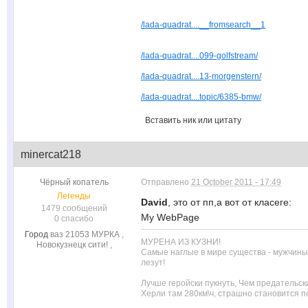
/lada-quadrat....__fromsearch__1
/lada-quadrat....099-golfstream/
/lada-quadrat....13-morgenstern/
/lada-quadrat....topic/6385-bmw/
Вставить ник или цитату
minercat218
Чёрный копатель
Отправлено
21 October 2011 - 17:49
Легенды
David
, это от пп,а вот от класеге:
1479 сообщений
My WebPage
0 спасибо
Город
ваз 21053 МУРКА ,
МУРЕНА ИЗ КУЗНИ!
Новокузнецк сити! ,
Cамые наглые в мире существа - мужчины.
лезут!
Лучше геройски пукнуть, Чем предательски
Херли там 280км\ч, страшно становится по