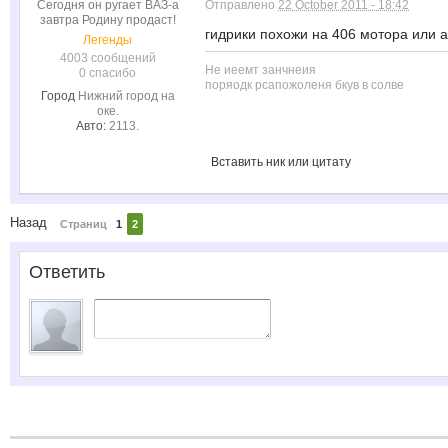
Сегодня он ругает ВАЗ-а
Отправлено
22 October 2011 - 18:42
завтра Родину продаст!
гидрики похожи на 406 мотора или а
Легенды
4003 сообщений
Не иеемт занчнеия
0 спасибо
поряодк рсапожоленя бкув в солве
Город
Нижний город на
оке.
Авто:
2113.
Вставить ник или цитату
Назад
Страниц
1
2
Ответить