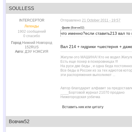
SOULLESS
INTERCEPTOR
Отправлено
21 October 2011 - 19:57
Легенды
Quote
(
Вовчик52
)
1902 сообщений
что именно?если ставить213 вал то
0 спасибо
Город
Нижний Новгород
Вал 214 + гидрики +шестерня + даж
152RUS
Авто:
ДЭУ НЭКСИЯ
Жигули-это МАШИНА! Кто не водил Жигули-
Есть еще похер в похеровницах !!!
На руси две беды , и одна беда постоянн
Все беды в России из за тех идиотов кот
эти распоряжения выполняют ...
Автор благодарит алфавит за предоставл
____Бортовой журнал 21070 продано
Нижегородская узбечка
Вставить ник или цитату
Вовчик52