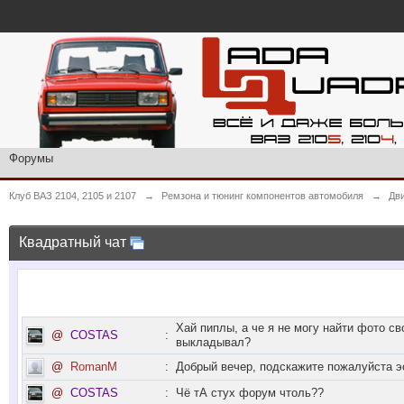
Форумы
Клуб ВАЗ 2104, 2105 и 2107
→
Ремзона и тюнинг компонентов автомобиля
→
Дв
Квадратный чат
Хай пиплы, а че я не могу найти фото св
@
COSTAS
:
выкладывал?
@
RomanM
:
Добрый вечер, подскажите пожалуйста э
@
COSTAS
:
Чё тА стух форум чтоль??